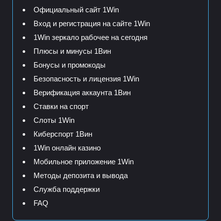
Официальный сайт 1Win
Вход и регистрация на сайте 1Win
1Win зеркало рабочее на сегодня
Плюсы и минусы 1Вин
Бонусы и промокоды
Безопасность и лицензия 1Win
Верификация аккаунта 1Вин
Ставки на спорт
Слоты 1Win
Киберспорт 1Вин
1Win онлайн казино
Мобильное приложение 1Win
Методы депозита и вывода
Служба поддержки
FAQ