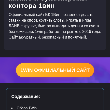
контора 1вин
Официальный сайт БК 1Вин позволяет делать
ставки на спорт, крутить слоты, играть в игры
ЛАЙВ с крупье, быстро выводить деньги со счета
без комиссии. 1win работает на рынке с 2016 года.
Сайт аккуратный, безопасный и понятный.
1WIN ОФИЦИАЛЬНЫЙ САЙТ
Содержание:
Обзор 1Win