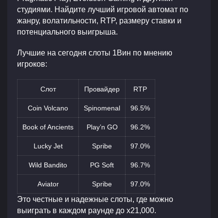
студиями. Найдите лучший игровой автомат по
жанру, волатильности, RTP, размеру ставки и
потенциального выигрыша.
Лучшие на сегодня слоты 1Вин по мнению
игроков:
Слот
Провайдер
RTP
Coin Volcano
Spinomenal
96.5%
Book of Ancients
Play’n GO
96.2%
Lucky Jet
Spribe
97.0%
Wild Bandito
PG Soft
96.7%
Aviator
Spribe
97.0%
Это честные и надежные слоты, где можно
выиграть в каждом раунде до x21,000.