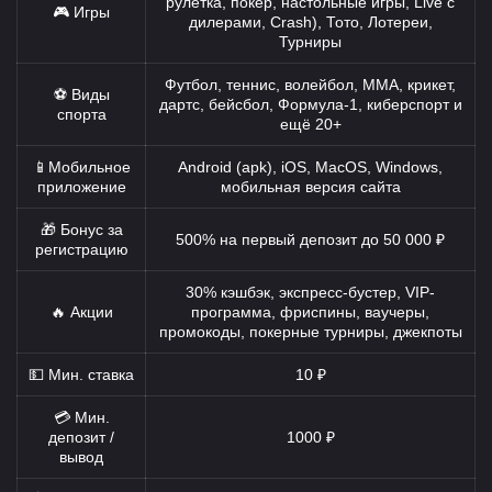
рулетка, покер, настольные игры, Live с
🎮 Игры
дилерами, Crash), Тото, Лотереи,
Турниры
Футбол, теннис, волейбол, MMA, крикет,
⚽ Виды
дартс, бейсбол, Формула-1, киберспорт и
спорта
ещё 20+
📱Мобильное
Android (apk), iOS, MacOS, Windows,
приложение
мобильная версия сайта
🎁 Бонус за
500% на первый депозит до 50 000 ₽
регистрацию
30% кэшбэк, экспресс-бустер, VIP-
🔥 Акции
программа, фриспины, ваучеры,
промокоды, покерные турниры, джекпоты
💵 Мин. ставка
10 ₽
💳 Мин.
депозит /
1000 ₽
вывод