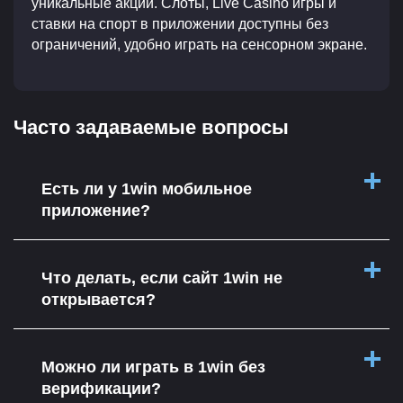
уникальные акции. Слоты, Live Casino игры и
ставки на спорт в приложении доступны без
ограничений, удобно играть на сенсорном экране.
Часто задаваемые вопросы
Есть ли у 1win мобильное
приложение?
Что делать, если сайт 1win не
открывается?
Можно ли играть в 1win без
верификации?