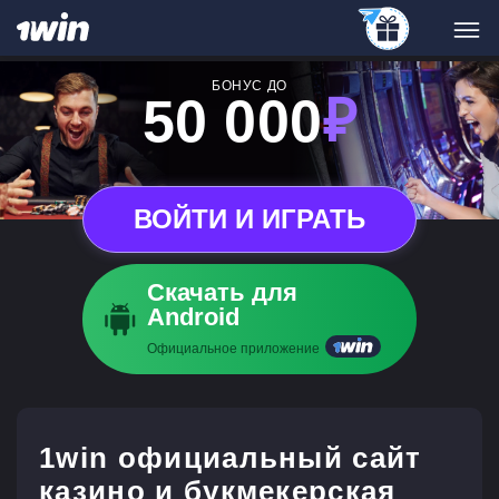
БОНУС ДО
50 000
₽
ВОЙТИ И ИГРАТЬ
Скачать для
Android
Официальное приложение
1win официальный сайт
казино и букмекерская