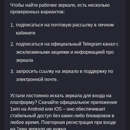
Чтобы найти рабочее зеркало, есть несколько
проверенных вариантов:
подписаться на почтовую рассылку в личном
кабинете
подписаться на официальный Telegram канал с
эксклюзивными акциями и информацией про
зеркала
запросить ссылку на зеркало в поддержку по
электронной почте.
Устали постоянно искать зеркала для входа на
платформу? Скачайте официальное приложение
1win на Android или iOS – оно обеспечивает
стабильный доступ без каких-либо блокировок в
любое время. Повторная регистрация при входе
на 1вин зеркало не нужна.