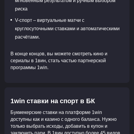
мгновенным результатом и ручным выбором
риска
V-спорт – виртуальные матчи с
круглосуточными ставками и автоматическими
расчётами.
В конце концов, вы можете смотреть кино и
сериалы в 1вин, стать частью партнерской
программы 1win.
1win ставки на спорт в БК
Букмекерские ставки на платформе 1win
доступны как и казино с одного баланса. Нужно
только выбрать исходы, добавить в купон и
заключить пари. В 1вин доступно более 45 видов