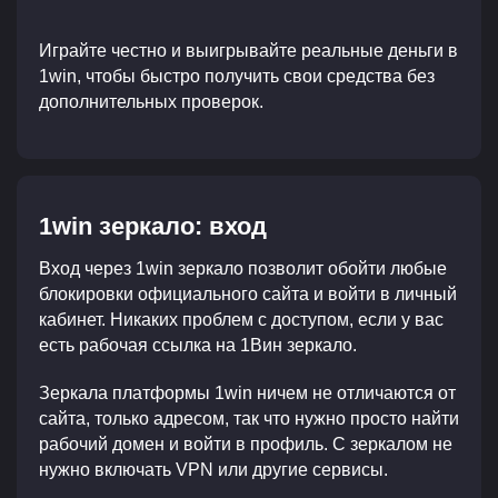
Играйте честно и выигрывайте реальные деньги в
1win, чтобы быстро получить свои средства без
дополнительных проверок.
1win зеркало: вход
Вход через 1win зеркало позволит обойти любые
блокировки официального сайта и войти в личный
кабинет. Никаких проблем с доступом, если у вас
есть рабочая ссылка на 1Вин зеркало.
Зеркала платформы 1win ничем не отличаются от
сайта, только адресом, так что нужно просто найти
рабочий домен и войти в профиль. С зеркалом не
нужно включать VPN или другие сервисы.