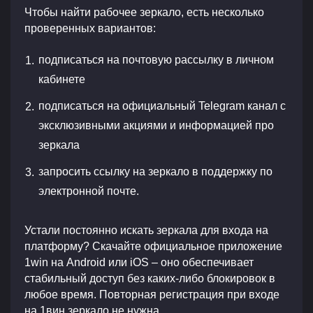
Чтобы найти рабочее зеркало, есть несколько
проверенных вариантов:
подписаться на почтовую рассылку в личном
кабинете
подписаться на официальный Telegram канал с
эксклюзивными акциями и информацией про
зеркала
запросить ссылку на зеркало в поддержку по
электронной почте.
Устали постоянно искать зеркала для входа на
платформу? Скачайте официальное приложение
1win на Android или iOS – оно обеспечивает
стабильный доступ без каких-либо блокировок в
любое время. Повторная регистрация при входе
на 1вин зеркало не нужна.