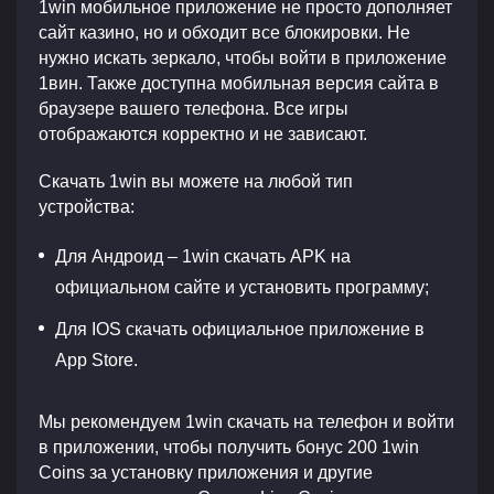
1win мобильное приложение не просто дополняет
сайт казино, но и обходит все блокировки. Не
нужно искать зеркало, чтобы войти в приложение
1вин. Также доступна мобильная версия сайта в
браузере вашего телефона. Все игры
отображаются корректно и не зависают.
Скачать 1win вы можете на любой тип
устройства:
Для Андроид – 1win скачать APK на
официальном сайте и установить программу;
Для IOS скачать официальное приложение в
App Store.
Мы рекомендуем 1win скачать на телефон и войти
в приложении, чтобы получить бонус 200 1win
Coins за установку приложения и другие