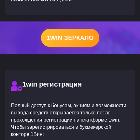
1WIN ЗЕРКАЛО
1win регистрация
Полный доступ к бонусам, акциям и возможности
вывода средств открывается только после
прохождения регистрации на платформе 1win.
Чтобы зарегистрироваться в букмекерской
конторе 1Вин: