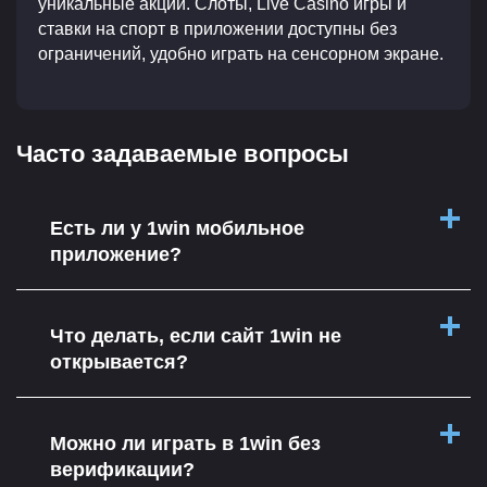
уникальные акции. Слоты, Live Casino игры и
ставки на спорт в приложении доступны без
ограничений, удобно играть на сенсорном экране.
Часто задаваемые вопросы
Есть ли у 1win мобильное
приложение?
Что делать, если сайт 1win не
открывается?
Можно ли играть в 1win без
верификации?