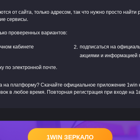
ся от сайта, только адресом, так что нужно просто найти 
гие сервисы.
лько проверенных вариантов:
ичном кабинете
подписаться на официаль
акциями и информацией 
ку по электронной почте.
да на платформу? Скачайте официальное приложение 1win н
овок в любое время. Повторная регистрация при входе на 1
1WIN ЗЕРКАЛО