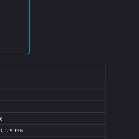
в)
D, TJS, PLN