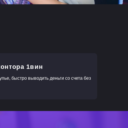
контора 1вин
упье, быстро выводить деньги со счета без