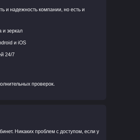
ь и надежность компании, но есть и
 и зеркал
droid и iOS
й 24/7
полнительных проверок.
инет. Никаких проблем с доступом, если у