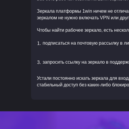
Зеркала платформы 1win ничем не отличают
зеркалом не нужно включать VPN или дру
Чтобы найти рабочее зеркало, есть неско
подписаться на почтовую рассылку в л
запросить ссылку на зеркало в поддерж
Устали постоянно искать зеркала для вхо
стабильный доступ без каких-либо блокир