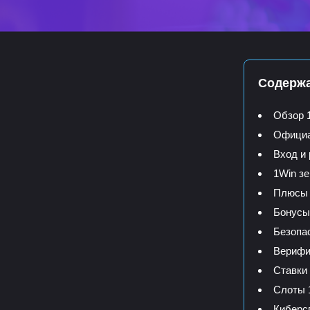
Содержа
Обзор 
Официа
Вход и 
1Win зе
Плюсы 
Бонусы
Безопа
Верифи
Ставки 
Слоты 
Киберс