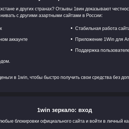
хстане и других странах? Отзывы 1вин доказывают честност
нивать с другими азартными сайтами в России:
х
Стабильная работа сайта
ном аккаунте
Приложение 1Win для An
Поддержка пользователе
одом.
еньги в 1win, чтобы быстро получить свои средства без до
1win зеркало: вход
любые блокировки официального сайта и войти в личный каб