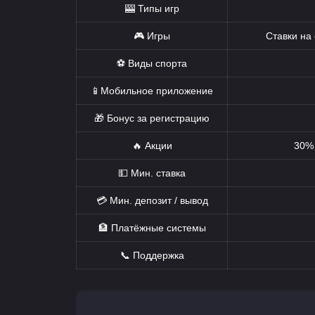
🎰 Типы игр
🎮 Игры
Ставки на 
⚽ Виды спорта
📱Мобильное приложение
🎁 Бонус за регистрацию
🔥 Акции
30% 
💵 Мин. ставка
💳 Мин. депозит / вывод
🏦 Платёжные системы
📞 Поддержка