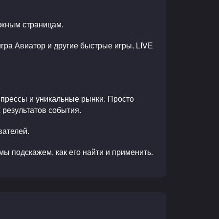
ужным страницам.
игра Авиатор и другие быстрые игры, LIVE
спрессы и уникальные рынки. Просто
 результатов события.
вателей.
ы подскажем, как его найти и применить.