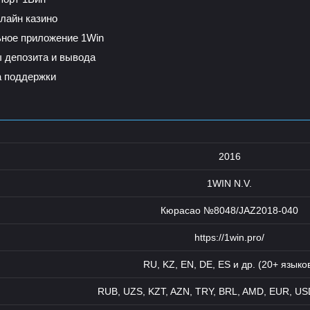
лайн казино
ное приложение 1Win
 депозита и вывода
 поддержки
2016
1WIN N.V.
Кюрасао №8048/JAZ2018-040
https://1win.pro/
RU, KZ, EN, DE, ES и др. (20+ языко
RUB, UZS, KZT, AZN, TRY, BRL, AMD, EUR, US